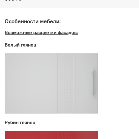
Производитель:
Особенности мебели:
Мебельная фабрика ГОРИЗОНТ
Возможные расцветки фасадов:
Белый глянец
Рубин глянец