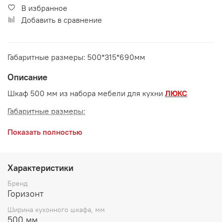
В избранное
Добавить в сравнение
Габаритные размеры: 500*315*690мм
Описание
Шкаф 500 мм из набора мебели для кухни
ЛЮКС
Габаритные размеры:
длина 500 мм
Показать полностью
глубина 315 мм
высота 690 мм
Характеристики
Возможные расцветки фасадов:
Белый глянец, Рубин
Бренд
глянец, Ваниль глянец, Шоколад глянец, Лайм глянец
Горизонт
Ширина кухонного шкафа, мм
Корпус:
ЛДСП Белый
500 мм