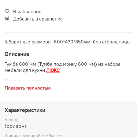
В избранное
Добавить в сравнение
Габаритные размеры: 600*430*850мм, без столешницы
Описание
Тумба 600 мм (Тумба под мойку 600 мм) из набора
мебели для кухни
ЛЮКС
Габаритные размеры:
Показать полностью
длина 600 мм
глубина 430 мм
Характеристики
высота 850 мм
Бренд
Возможные расцветки фасадов:
Белый глянец, Рубин
Горизонт
глянец, Ваниль глянец, Шоколад глянец, Лайм глянец
Ширина кухонной тумбы, мм