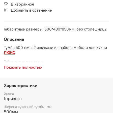
В избранное
Добавить в сравнение
Габаритные размеры: 500*430*850мм, без столешницы
Описание
Тумба 500 мм с 2 ящиками из набора мебели для кухни
ЛЮКС
Габаритные размеры:
Показать полностью
длина 500 мм
глубина 430 мм
Характеристики
высота 850 мм
Бренд
Возможные расцветки фасадов:
Белый глянец, Рубин
Горизонт
глянец, Ваниль глянец, Шоколад глянец, Лайм глянец
Ширина кухонной тумбы, мм
500мм
Корпус:
ЛДСП Белый