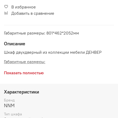
В избранное
Добавить в сравнение
Габаритные размеры: 801*462*2052мм
Описание
Шкаф двухдверный из коллекции мебели ДЕНВЕР
Габаритные размеры:
длина 801 мм
Показать полностью
глубина 462 мм
высота 2052 мм
Характеристики
Цвет:
Графит
Бренд
NNM
Тип шкафа