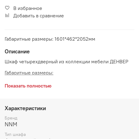
В избранное
Добавить в сравнение
Габаритные размеры: 1601*462*2052мм
Описание
Шкаф четырехдверный из коллекции мебели ДЕНВЕР
Габаритные размеры:
длина 1601 мм
Показать полностью
глубина 462 мм
высота 2052 мм
Характеристики
Цвет:
Графит
Бренд
NNM
Тип шкафа