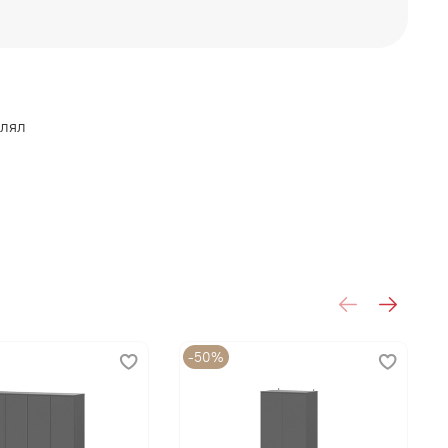
влял
-50%