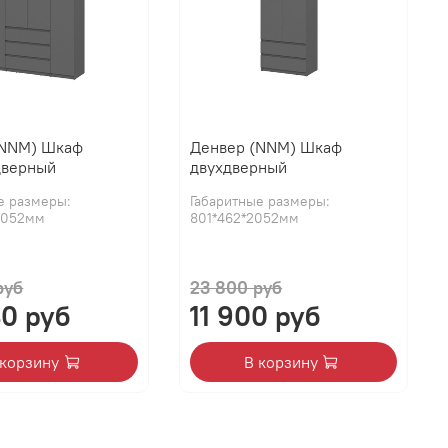
(NNM) Шкаф
Денвер (NNM) Шкаф
дверный
двухдверный
е размеры:
Габаритные размеры:
2052мм
801*462*2052мм
руб
23 800 руб
40 руб
11 900 руб
 корзину
В корзину