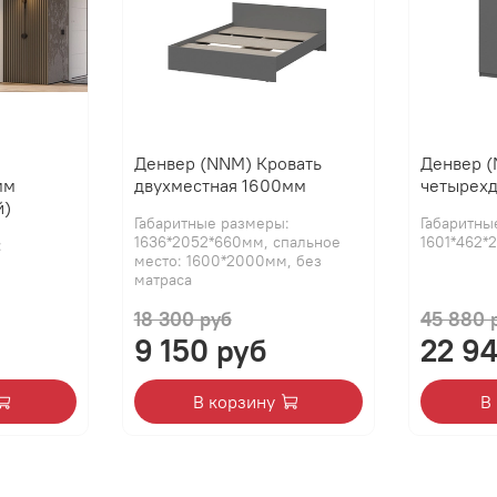
Денвер (NNM) Кровать
Денвер 
мм
двухместная 1600мм
четырех
й)
Габаритные размеры:
Габаритны
1636*2052*660мм, спальное
1601*462*
:
место: 1600*2000мм, без
матраса
18 300 руб
45 880 
9 150 руб
22 9
В корзину
В