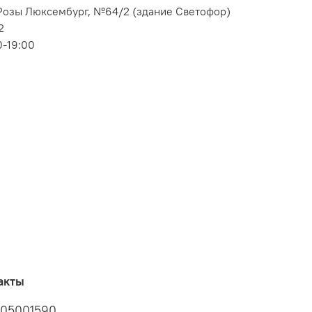
. Розы Люксембург, №64/2 (здание Светофор)
2
0-19:00
акты
05001590