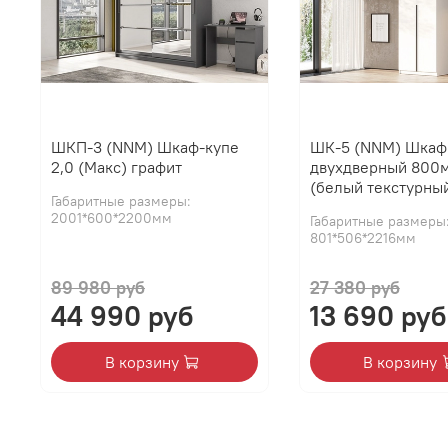
ШКП-3 (NNM) Шкаф-купе
ШК-5 (NNM) Шкаф
2,0 (Макс) графит
двухдверный 800
(белый текстурны
Габаритные размеры:
2001*600*2200мм
Габаритные размеры
801*506*2216мм
89 980 руб
27 380 руб
44 990 руб
13 690 руб
В корзину
В корзину