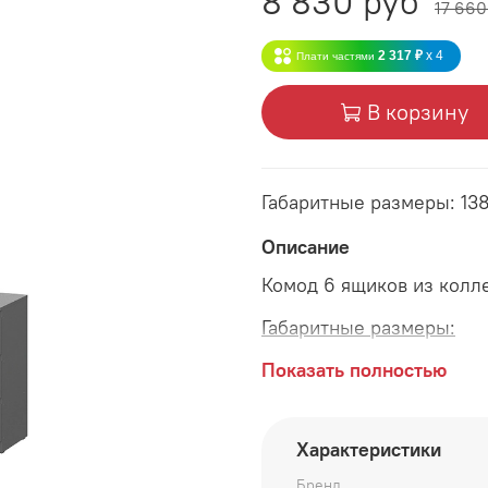
8 830 руб
17 660
2 317 ₽
x 4
Плати частями
В корзину
Габаритные размеры: 1
Описание
Комод 6 ящиков из кол
Габаритные размеры:
длина 1380 мм
Показать полностью
глубина 390 мм
Характеристики
высота 978 мм
Бренд