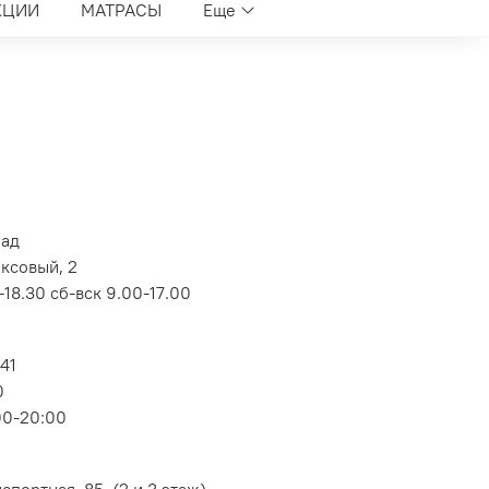
КЦИИ
МАТРАСЫ
Еще
лад
оксовый, 2
18.30 сб-вск 9.00-17.00
 41
0
00-20:00
портная, 85, (2 и 3 этаж)