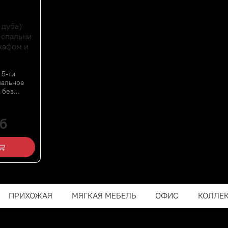
 дуба)
 спальни
кафом и
 5-ти
пальное
без...
б
ПРИХОЖАЯ
МЯГКАЯ МЕБЕЛЬ
ОФИС
КОЛЛЕ