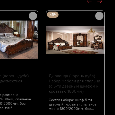
-45%
 (корень дуба)
Джоконда (корень дуба)
двухместная
Набор мебели для спальни
(с 5-ти дверным шкафом и
кроватью 1800мм)
е размеры:
*1700мм, спальное
Состав набора: шкаф 5-ти
00*2000мм, без
дверный, кровать (спальное
ез тумб...
место 1800*2000мм, без...