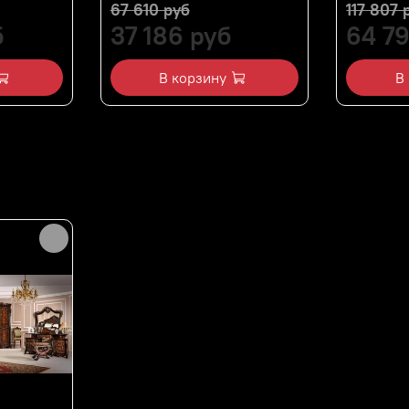
67 610 руб
117 807 
б
37 186 руб
64 7
В корзину
В