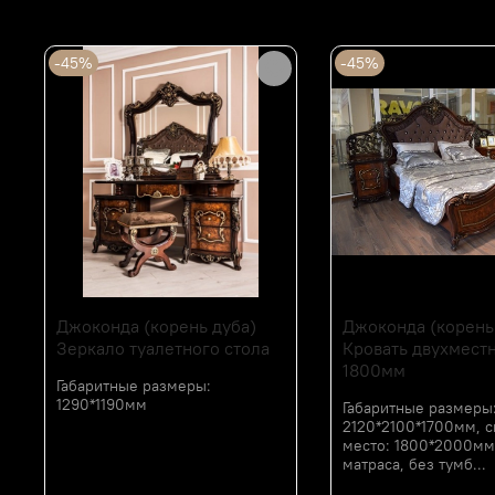
Сопутствующие товары
-45%
-45%
Джоконда (корень дуба)
Джоконда (корень
Зеркало туалетного стола
Кровать двухмест
1800мм
Габаритные размеры:
1290*1190мм
Габаритные размеры
2120*2100*1700мм, 
место: 1800*2000мм
матраса, без тумб...