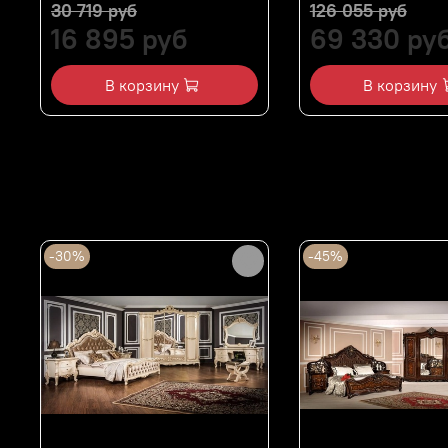
30 719 руб
126 055 руб
16 895 руб
69 330 ру
В корзину
В корзину
Алогичные товары
-30%
-45%