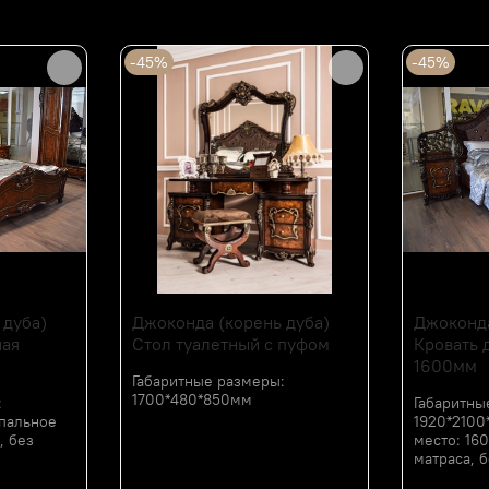
-45%
-45%
 дуба)
Джоконда (корень дуба)
Джоконда
ная
Стол туалетный с пуфом
Кровать 
1600мм
Габаритные размеры:
1700*480*850мм
:
Габаритны
спальное
1920*2100
, без
место: 16
матраса, б