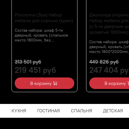
Росселла (Эра) Набор
Джоконда (корень
мебели для спальни (крем)
Набор мебели для
(с 5-ти дверным ш
Состав набора: шкаф 5-ти
кроватью 1800мм)
дверный, кровать (спальное
место 1800мм, без...
Состав набора: шкаф
дверный, кровать (с
место 1800*2000мм, 
313 501 руб
449 826 руб
219 451 руб
247 404 ру
В корзину
В корзину
КУХНЯ
ГОСТИНАЯ
СПАЛЬНЯ
ДЕТСКАЯ