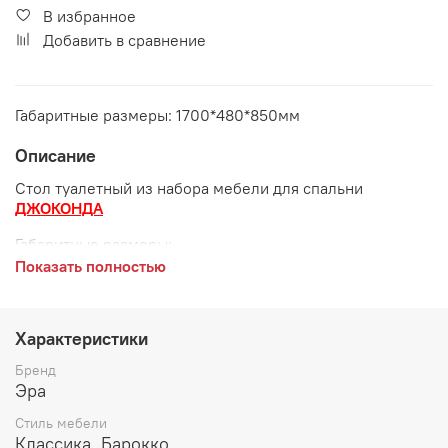
В избранное
Добавить в сравнение
Габаритные размеры: 1700*480*850мм
Описание
Стол туалетный из набора мебели для спальни
ДЖОКОНДА
Габаритные размеры:
Показать полностью
длина 1700 мм
глубина 480 мм
Характеристики
высота 850 мм
Бренд
Цвет:
Эра
Стиль мебели
Крем глянец
Классика, Барокко