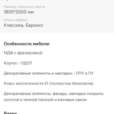
Размер спального места
Цвет:
1800*2000 мм
Корень дуба глянец
Стиль мебели
Классика, Барокко
Дополнительно рекомендуется приобрести матрас, в
комплект не входит
Тумбы прикроватные в комплект не входят,
Особенности мебели:
приобретается дополнительно
МДФ с фрезеровкой
Корпус - ЛДСП
Декоративные элементы и накладки - ППУ и ПУ
Класс экологичности Е1 (полностью безопасна)
Декоративные элементы, фасады, накладки покрыты
золотой и темной патиной и матовым лаком
Видео