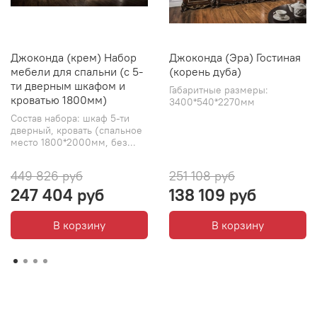
Джоконда (крем) Набор
Джоконда (Эра) Гостиная
мебели для спальни (с 5-
(корень дуба)
ти дверным шкафом и
Габаритные размеры:
кроватью 1800мм)
3400*540*2270мм
Состав набора: шкаф 5-ти
дверный, кровать (спальное
место 1800*2000мм, без...
449 826 руб
251 108 руб
247 404 руб
138 109 руб
В корзину
В корзину