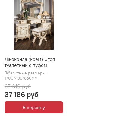
Джоконда (крем) Стол
туалетный с пуфом
Габаритные размеры:
1700*480*850мм
67 610 руб
37 186 руб
В корзину