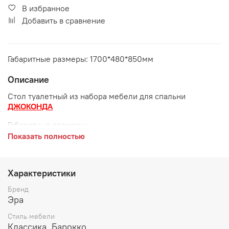
В избранное
Добавить в сравнение
Габаритные размеры: 1700*480*850мм
Описание
Стол туалетный из набора мебели для спальни
ДЖОКОНДА
Габаритные размеры:
Показать полностью
длина 1700 мм
глубина 480 мм
Характеристики
высота 850 мм
Бренд
Цвет:
Эра
Стиль мебели
Корень дуба глянец
Классика, Барокко