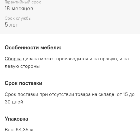
Гарантийный срок
Обивка: Экокожа коричневая
18 месяцев
Срок службы
Производитель:
5 лет
Мебельная фабрика Три-Я
Особенности мебели:
Сборка
дивана может производится и на правую, и на
левую стороны
Срок поставки
Срок поставки при отсутствии товара на складе: от 15 до
30 дней
Упаковка
Вес: 64,35 кг