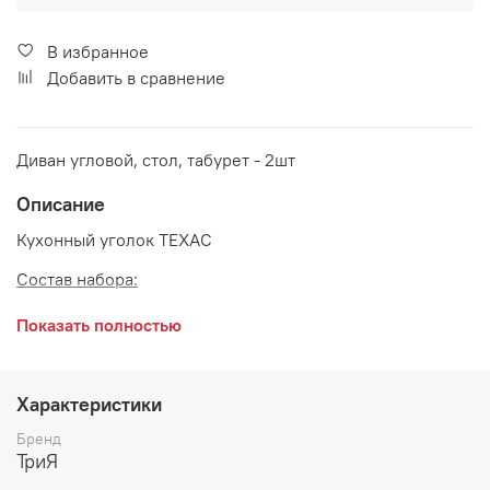
В избранное
Добавить в сравнение
Диван угловой, стол, табурет - 2шт
Описание
Кухонный уголок ТЕХАС
Состав набора:
Диван угловой 1532*1132*800 мм
Показать полностью
Стол обеденный 1000*600*730 мм
Табурет 330*330*430 мм - 2 шт
Характеристики
Материалы:
Бренд
ТриЯ
Каркас: ЛДСП Венге