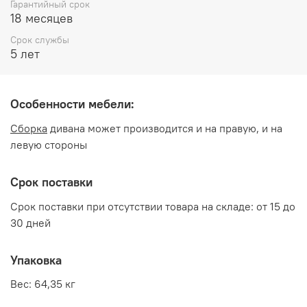
Гарантийный срок
Обивка: Экокожа коричневая
18 месяцев
Срок службы
Производитель:
5 лет
Мебельная фабрика Три-Я
Особенности мебели:
Сборка
дивана может производится и на правую, и на
левую стороны
Срок поставки
Срок поставки при отсутствии товара на складе: от 15 до
30 дней
Упаковка
Вес: 64,35 кг