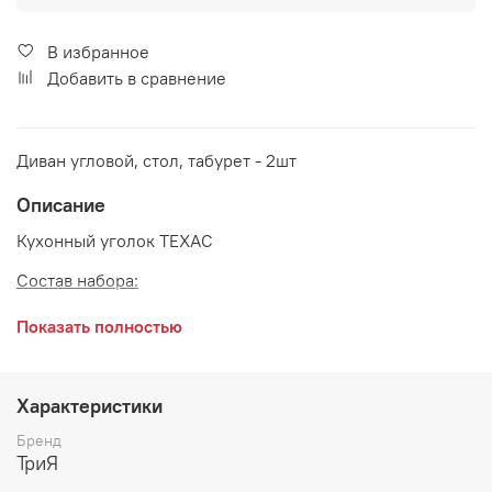
В избранное
Добавить в сравнение
Диван угловой, стол, табурет - 2шт
Описание
Кухонный уголок ТЕХАС
Состав набора:
Диван угловой 1532*1132*800 мм
Показать полностью
Стол обеденный 1000*600*730 мм
Табурет 330*330*430 мм - 2 шт
Характеристики
Материалы:
Бренд
ТриЯ
Каркас: ЛДСП Сонома трюфель