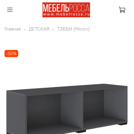
Главная
ДЕТСКАЯ
ТЭББИ (Micon)
-50%