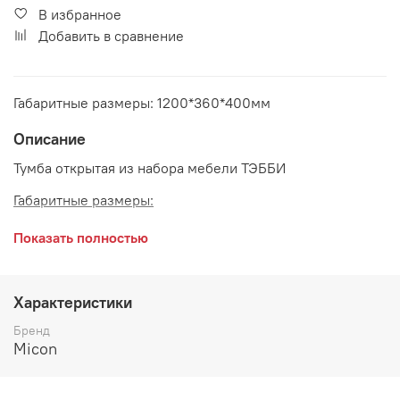
В избранное
Добавить в сравнение
Габаритные размеры: 1200*360*400мм
Описание
Тумба открытая из набора мебели ТЭББИ
Габаритные размеры:
длина 1200 мм
Показать полностью
глубина 360 мм
высота 400 мм
Характеристики
Цвет:
ЛДСП Графит Серый
Бренд
Micon
Производитель: