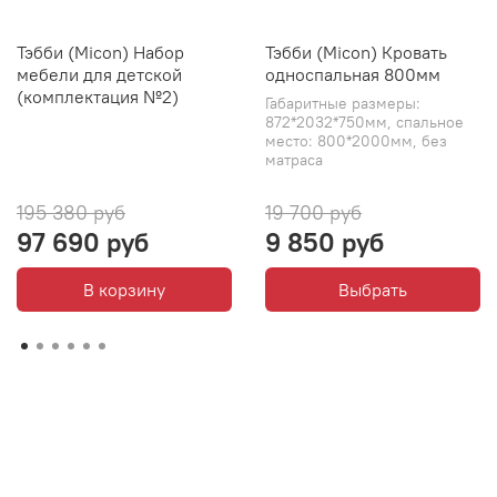
Тэбби (Micon) Набор
Тэбби (Micon) Кровать
мебели для детской
односпальная 800мм
(комплектация №2)
Габаритные размеры:
872*2032*750мм, спальное
место: 800*2000мм, без
матраса
195 380 руб
19 700 руб
97 690 руб
9 850 руб
В корзину
Выбрать