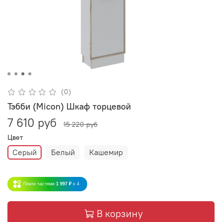
(0)
Тэбби (Micon) Шкаф торцевой
7 610 руб
15 220 руб
Цвет
Серый
Белый
Кашемир
Плати частями
1 997 ₽
x 4
В корзину