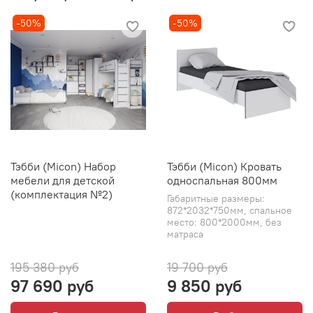
-50%
-50%
Тэбби (Micon) Набор
Тэбби (Micon) Кровать
мебели для детской
односпальная 800мм
(комплектация №2)
Габаритные размеры:
872*2032*750мм, спальное
место: 800*2000мм, без
матраса
195 380 руб
19 700 руб
97 690 руб
9 850 руб