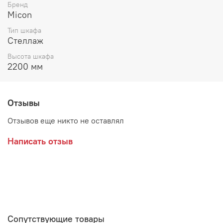
Цвет:
Бренд
Micon
ЛДСП Белый с тиснением "Древесные поры" / ЛДСП
Тип шкафа
Графит Серый
Стеллаж
ЛДСП Кашемир / ЛДСП Дуб Крафт Золотой
Высота шкафа
2200 мм
ЛДСП Серый камень / ЛДСП Дуб Крафт Серый
Производитель:
Отзывы
Отзывов еще никто не оставлял
Написать отзыв
Сопутствующие товары