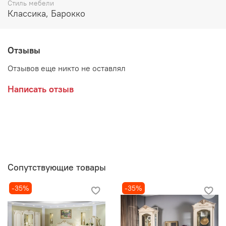
Стиль мебели
Декоративные элементы покрыты золотой и темной
Классика, Барокко
патиной, сверху покрыто лаком
Производитель:
Отзывы
Мебельная компания ЭРА
Отзывов еще никто не оставлял
Написать отзыв
Сопутствующие товары
-35%
-35%