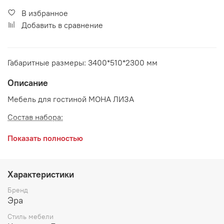
В избранное
Добавить в сравнение
Габаритные размеры: 3400*510*2300 мм
Описание
Мебель для гостиной МОНА ЛИЗА
Состав набора:
Витрина правая 850*460*2300 мм
Показать полностью
Тумба 1700*510*760 мм
Витрина левая 850*460*2300 мм
Характеристики
Цвет:
Бренд
Эра
Крем
Стиль мебели