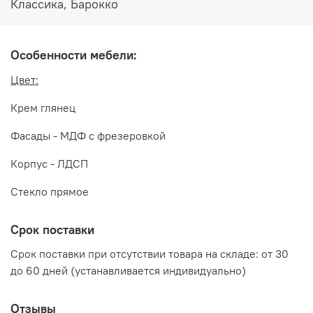
Декоративные накладки и элементы гостиной МОНА
Классика, Барокко
ЛИЗА выполнены из ППУ и ПУ
Декоративные элементы покрыты золотой и темной
Особенности мебели:
патиной, сверху покрыто лаком
Цвет:
Производитель:
Мебельная компания ЭРА
Крем глянец
Фасады - МДФ с фрезеровкой
Корпус - ЛДСП
Стекло прямое
Срок поставки
Срок поставки при отсутствии товара на складе: от 30
до 60 дней (устанавливается индивидуально)
Отзывы