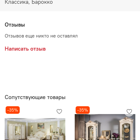
Декоративные элементы покрыты золотой и темной
Классика, Барокко
патиной, сверху покрыто лаком
Производитель:
Отзывы
Мебельная компания ЭРА
Отзывов еще никто не оставлял
Написать отзыв
Сопутствующие товары
-35%
-35%