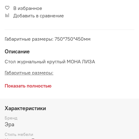
В избранное
Добавить в сравнение
Габаритные размеры: 750*750*450мм
Описание
Стол журнальный круглый МОНА ЛИЗА
Габаритные размеры:
длина 750 мм
Показать полностью
глубина 750 мм
высота 450 мм
Характеристики
Цвет:
Бренд
Эра
Крем
Стиль мебели