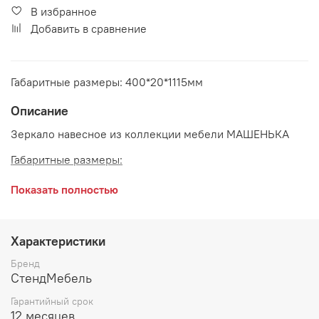
В избранное
Добавить в сравнение
Габаритные размеры: 400*20*1115мм
Описание
Зеркало навесное из коллекции мебели МАШЕНЬКА
Габаритные размеры:
длина 400 мм
Показать полностью
глубина 20 мм
высота 1115 мм
Характеристики
Цвет:
Венге
Бренд
СтендМебель
Гарантийный срок
12 месяцев