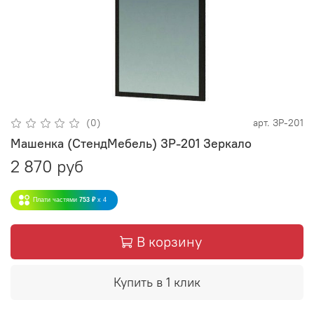
(0)
арт.
ЗР-201
Машенка (СтендМебель) ЗР-201 Зеркало
2 870 руб
Плати частями
753 ₽
x 4
В корзину
Купить в 1 клик