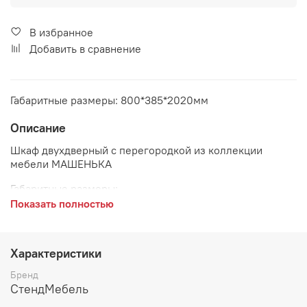
В избранное
Добавить в сравнение
Габаритные размеры: 800*385*2020мм
Описание
Шкаф двухдверный с перегородкой из коллекции
мебели МАШЕНЬКА
Габаритные размеры:
Показать полностью
длина 800 мм
глубина 385 мм
Характеристики
высота 2020 мм
Бренд
Цвет:
Венге/Дуб Белфорд
СтендМебель