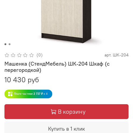
(0)
арт.
ШК-204
Машенка (СтендМебель) ШК-204 Шкаф (с
перегородкой)
10 430 руб
Плати частями
2 737 ₽
x 4
В корзину
Купить в 1 клик