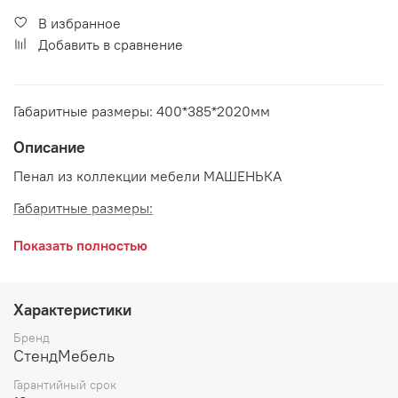
В избранное
Добавить в сравнение
Габаритные размеры: 400*385*2020мм
Описание
Пенал из коллекции мебели МАШЕНЬКА
Габаритные размеры:
длина 400 мм
Показать полностью
глубина 385 мм
высота 2020 мм
Характеристики
Цвет:
Венге/Дуб Белфорд
Бренд
СтендМебель
Гарантийный срок