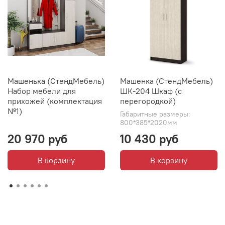
Машенька (СтендМебель)
Машенка (СтендМебель)
Набор мебели для
ШК-204 Шкаф (с
прихожей (комплектация
перегородкой)
№1)
Габаритные размеры:
800*385*2020мм
20 970 руб
10 430 руб
В корзину
В корзину