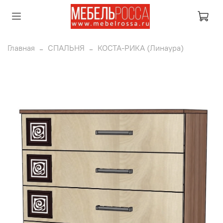
Главная
СПАЛЬНЯ
КОСТА-РИКА (Линаура)