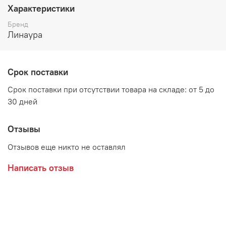
высота 800 мм
Характеристики
Цвет:
Бренд
Линаура
Ясень шимо комбинированный
Анкор светлый
Срок поставки
Материал
:
Срок поставки при отсутствии товара на складе: от 5 до
ЛДСП, кромка ПВХ,
30 дней
зеркало с фацетом,
Отзывы
ящики на роликовых направляющих
Отзывов еще никто не оставлял
Декоративной стекло с рисунком выполнено по
специальной технологии
Написать отзыв
Производитель:
Мебельная фабрика ЛИНАУРА