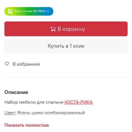
Плати частями
20 776 ₽
x 4
В корзину
Купить в 1 клик
В избранное
Описание
Набор мебели для спальни
КОСТА-РИКА
Цвет:
Ясень шимо комбинированный
Материал:
Показать полностью