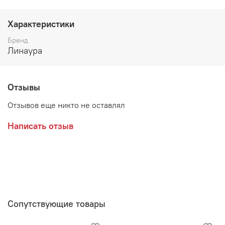
ЛДСП, кромка ПВХ,
зеркало с фацетом,
Характеристики
ящики на роликовых направляющих
Бренд
Линаура
Декоративной стекло с рисунком выполнено по
специальной технологии
Отзывы
Отзывов еще никто не оставлял
Производитель:
Написать отзыв
Мебельная фабрика ЛИНАУРА
Сопутствующие товары