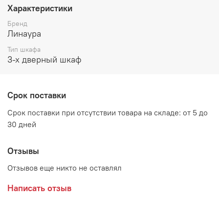
Характеристики
высота 2300 мм
Бренд
Цвет:
Линаура
Тип шкафа
Ясень шимо комбинированный
3-х дверный шкаф
Анкор светлый
Описание:
Срок поставки
За левой и правой распашными дверями расположены
Срок поставки при отсутствии товара на складе: от 5 до
отделения с пятью полками;
30 дней
под зеркальными дверями расположено два
выдвижных ящика;
Отзывы
за зеркальными центральными дверями расположено
отделение с верхней полкой, штангой для вещей
Отзывов еще никто не оставлял
Материал:
Написать отзыв
ЛДСП, кромка ПВХ,