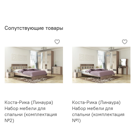
зеркало с фацетом,
ящики на роликовых направляющих
Декоративной стекло с рисунком выполнено по
Сопутствующие товары
специальной технологии
Производитель:
Мебельная фабрика ЛИНАУРА
Коста-Рика (Линаура)
Коста-Рика (Линаура)
Набор мебели для
Набор мебели для
спальни (комплектация
спальни (комплектация
№2)
№1)