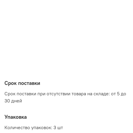
Цвет:
Сонома/Белый (с фотопечатью)
Дуб Крафт золотой/Белый (без фотопечати)
Производитель:
Срок поставки
Мебельная фабрика МЕБЕЛЬСОН (MEBELSON)
Срок поставки при отсутствии товара на складе: от 5 до
30 дней
Упаковка
Количество упаковок: 3 шт