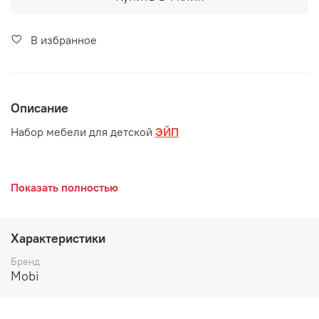
В избранное
Описание
Набор мебели для детской
ЭЙП
Мягкий элемент и бортик входят в комплект
Показать полностью
Характеристики
Бренд
Mobi