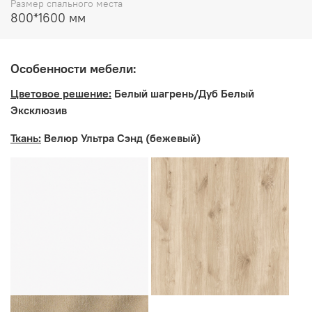
Размер спального места
Мягкий элемент и бортик входят в комплект
800*1600 мм
Особенности мебели:
Цветовое решение:
Белый шагрень/Дуб Белый
Эксклюзив
Ткань:
Велюр Ультра Сэнд (бежевый)