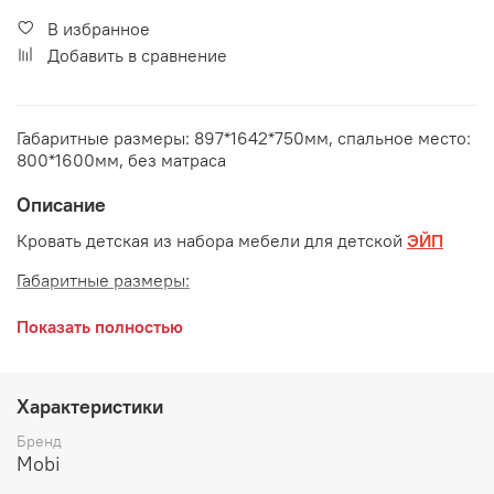
В избранное
Добавить в сравнение
Габаритные размеры: 897*1642*750мм, спальное место:
800*1600мм, без матраса
Описание
Кровать детская из набора мебели для детской
ЭЙП
Габаритные размеры:
длина 1642 мм
Показать полностью
глубина 897 мм
высота 750 мм
Характеристики
Спальное место:
800*1600 мм
Бренд
Mobi
Максимальная нагрузка: 80 кг