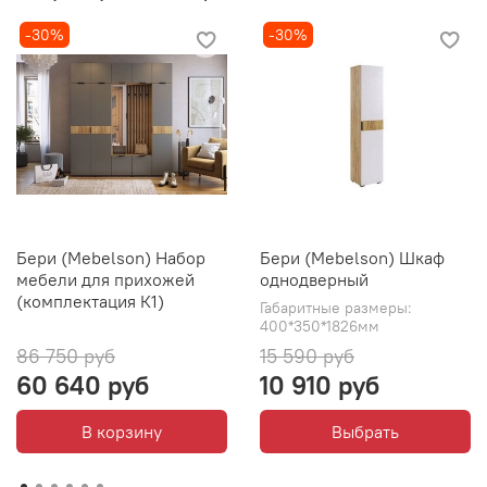
-30%
-30%
Бери (Mebelson) Набор
Бери (Mebelson) Шкаф
мебели для прихожей
однодверный
(комплектация К1)
Габаритные размеры:
400*350*1826мм
86 750 руб
15 590 руб
60 640 руб
10 910 руб
В корзину
Выбрать