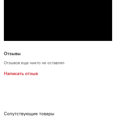
Возможные расцветки:
Белый/Дуб Крафт золотой
Графит/Дуб Крафт золотой
Отзывы
Производитель:
Отзывов еще никто не оставлял
Мебельная фабрика МЕБЕЛЬСОН (MEBELSON)
Написать отзыв
Сопутствующие товары