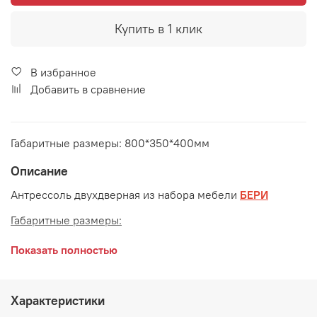
Купить в 1 клик
В избранное
Добавить в сравнение
Габаритные размеры: 800*350*400мм
Описание
Антрессоль двухдверная из набора мебели
БЕРИ
Габаритные размеры:
длина 800 мм
Показать полностью
глубина 350 мм
высота 400 мм
Характеристики