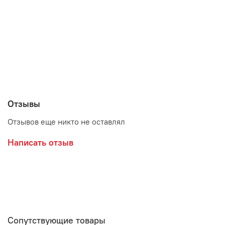
Возможные расцветки:
Белый/Дуб Крафт золотой
Графит/Дуб Крафт золотой
Отзывы
Производитель:
Отзывов еще никто не оставлял
Мебельная фабрика МЕБЕЛЬСОН (MEBELSON)
Написать отзыв
Сопутствующие товары