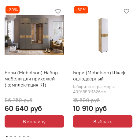
-30%
-30%
Бери (Mebelson) Набор
Бери (Mebelson) Шкаф
мебели для прихожей
однодверный
(комплектация К1)
Габаритные размеры:
400*350*1826мм
86 750 руб
15 590 руб
60 640 руб
10 910 руб
В корзину
Выбрать