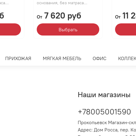
са...
основания, без матраса...
б
7 620 руб
11 
От
От
Выбрать
ПРИХОЖАЯ
МЯГКАЯ МЕБЕЛЬ
ОФИС
КОЛЛЕ
Наши магазины
+78005001590
Прокопьевск Магазин-ск
Адрес: Дом Росса, пер. К