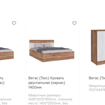
ть
Вегас (Тэкс) Кровать
Вегас (Т
ас)
двуспальная (каркас)
Габаритны
1400мм
1102*434*
Внимание:
цена зависит 
:
Габаритные размеры:
пальное
1436*2032*900мм, спальное
, без
место: 1400*2000мм, без