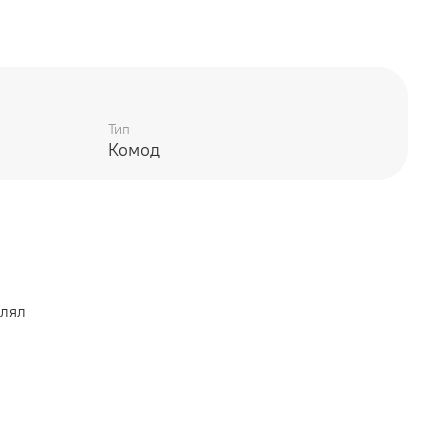
Тип
Комод
ачный
отой
й
влял