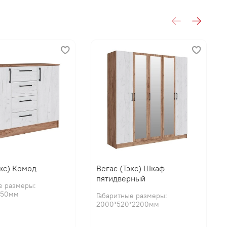
экс) Комод
Вегас (Тэкс) Шкаф
пятидверный
е размеры:
850мм
от расцветки!
Габаритные размеры:
2000*520*2200мм