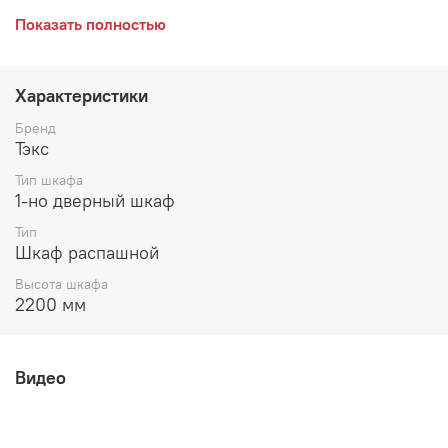
длина 400 мм
Показать полностью
глубина 520 мм
высота 2200 мм
Характеристики
Возможные расцветки:
Бренд
Тэкс
Крафт белый/Крафт табачный
Тип шкафа
Кашемир/Дуб Крафт золотой
1-но дверный шкаф
Тип
Графит/Цемент серый
Шкаф распашной
Цемент/Дуб Крафт серый
Высота шкафа
2200 мм
Видео