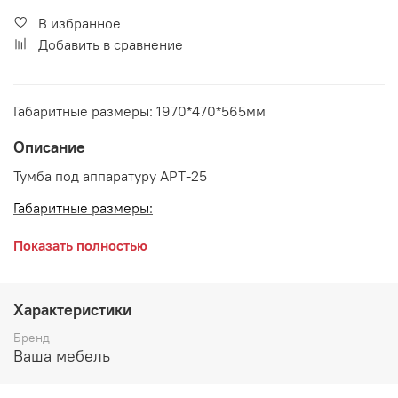
В избранное
Добавить в сравнение
Габаритные размеры: 1970*470*565мм
Описание
Тумба под аппаратуру АРТ-25
Габаритные размеры:
длина 1970 мм
Показать полностью
глубина 470 мм
высота 565 мм
Характеристики
Производитель:
Бренд
Ваша мебель
Мебельная фабрика ВАША МЕБЕЛЬ