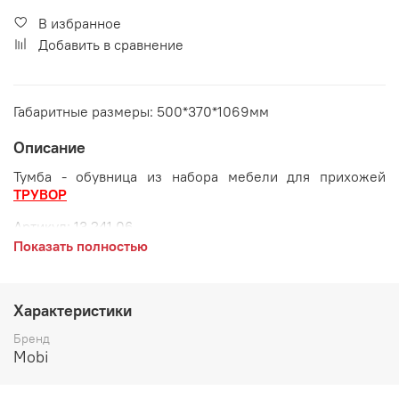
В избранное
Добавить в сравнение
Габаритные размеры: 500*370*1069мм
Описание
Тумба - обувница из набора мебели для прихожей
ТРУВОР
Артикул:
13.241.06
Показать полностью
Габаритные размеры:
длина 500 мм
Характеристики
глубина 370 мм
Бренд
высота 1067 мм
Mobi