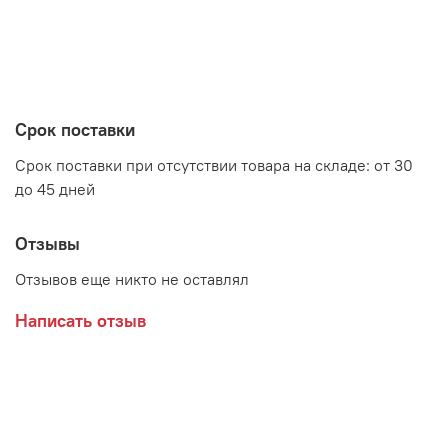
Цвет: Дуб Гранж Песочный/Интра
Производитель:
Срок поставки
Мебельная фабрика MOBI
Срок поставки при отсутствии товара на складе: от 30
до 45 дней
Отзывы
Отзывов еще никто не оставлял
Написать отзыв