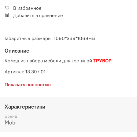
В избранное
Добавить в сравнение
Габаритные размеры: 1090*369*1069мм
Описание
Комод из набора мебели для гостиной
ТРУВОР
Артикул:
13.307.01
Габаритные размеры:
Показать полностью
длина 1090 мм
глубина 369 мм
Характеристики
высота 1069 мм
Бренд
Mobi