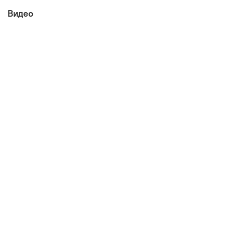
Видео
Цвет: Дуб Гранж Песочный/Интра