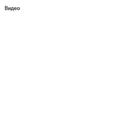
Видео
Цвет: Дуб Гранж Песочный/Интра