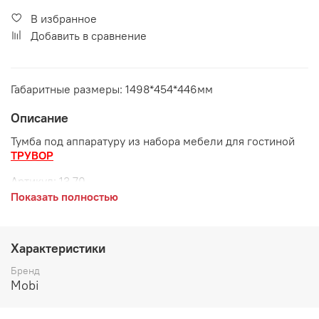
В избранное
Добавить в сравнение
Габаритные размеры: 1498*454*446мм
Описание
Тумба под аппаратуру из набора мебели для гостиной
ТРУВОР
Артикул:
13.70
Показать полностью
Габаритные размеры:
длина 1498 мм
Характеристики
глубина 454 мм
Бренд
высота 446 мм
Mobi