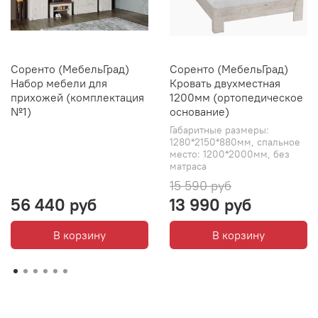
Соренто (МебельГрад)
Соренто (МебельГрад)
Набор мебели для
Кровать двухместная
прихожей (комплектация
1200мм (ортопедическое
№1)
основание)
Габаритные размеры:
1280*2150*880мм, спальное
место: 1200*2000мм, без
матраса
15 590 руб
56 440 руб
13 990 руб
В корзину
В корзину