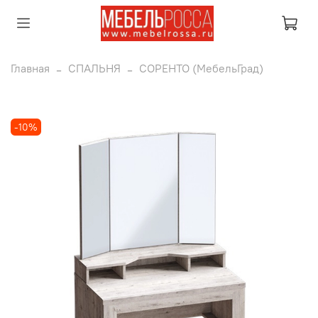
Главная
СПАЛЬНЯ
СОРЕНТО (МебельГрад)
-10%