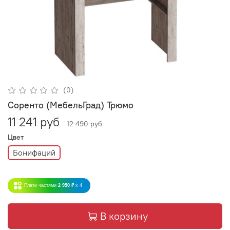
(0)
Соренто (МебельГрад) Трюмо
11 241 руб
12 490 руб
Цвет
Бонифаций
Плати частями
2 950 ₽
x 4
В корзину