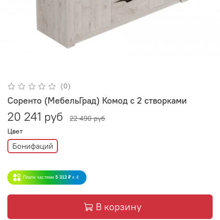
(0)
Соренто (МебельГрад) Комод с 2 створками
20 241 руб
22 490 руб
Цвет
Бонифаций
Плати частями
5 313 ₽
x 4
В корзину