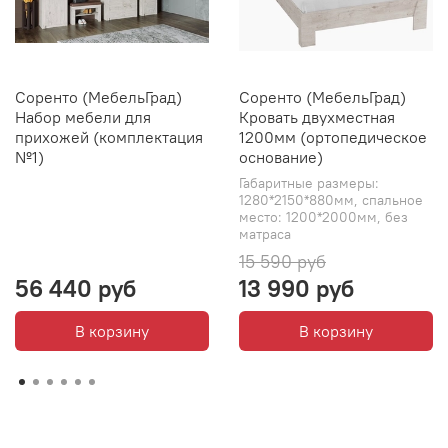
Соренто (МебельГрад)
Соренто (МебельГрад)
Набор мебели для
Кровать двухместная
прихожей (комплектация
1200мм (ортопедическое
№1)
основание)
Габаритные размеры:
1280*2150*880мм, спальное
место: 1200*2000мм, без
матраса
15 590 руб
56 440 руб
13 990 руб
В корзину
В корзину