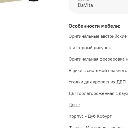
высота 480 мм
DaVita
Производитель:
Мебельная фабрика ВИТР
Особенности мебели:
Оригинальные австрийские 
Глиттерный рисунок
Оригинальная фрезеровка н
Ящики с системой плавног
Уголки для крепления ДВП
ДВП облагороженная с двух
Цвет:
Корпус - Дуб Кобург
Фасад - Магнолия глянец