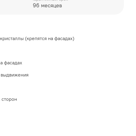
96 месяцев
А, Торговая марка DaVita
кристаллы (крепятся на фасадах)
а фасадах
о выдвижения
 сторон