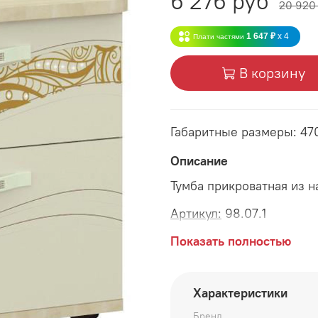
6 276 руб
20 920
1 647 ₽
x 4
Плати частями
В корзину
Габаритные размеры: 4
Описание
Тумба прикроватная из 
Артикул:
98.07.1
Габаритные размеры:
Показать полностью
длина 470 мм
Характеристики
глубина 420 мм
Бренд