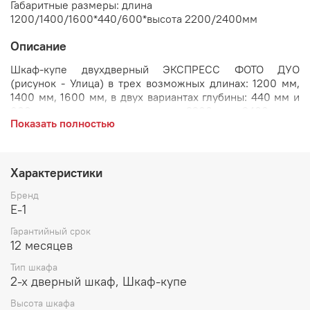
Габаритные размеры: длина
1200/1400/1600*440/600*высота 2200/2400мм
Описание
Шкаф-купе двухдверный ЭКСПРЕСС ФОТО ДУО
(рисунок - Улица) в трех возможных длинах: 1200 мм,
1400 мм, 1600 мм, в двух вариантах глубины: 440 мм и
600 мм, и двух вариантах высоты: 2200 мм и 2400 мм
Показать полностью
Габаритные размеры:
длина 1200 мм / 1400 мм / 1600 мм
Характеристики
глубина 440 мм / 600 мм
Бренд
Е-1
высота 2200 / 2400 мм
Гарантийный срок
Возможные расцветки корпуса:
12 месяцев
Тип шкафа
2-х дверный шкаф, Шкаф-купе
Высота шкафа