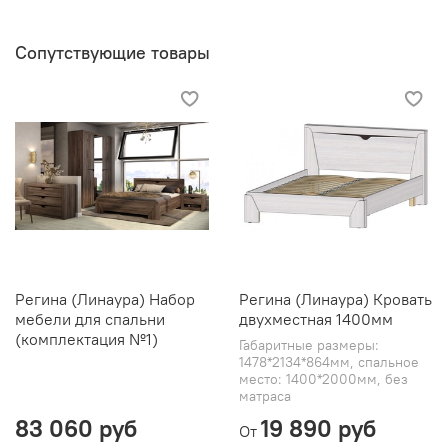
Сопутствующие товары
Регина (Линаура) Набор
Регина (Линаура) Кровать
мебели для спальни
двухместная 1400мм
(комплектация №1)
Габаритные размеры:
1478*2134*864мм, спальное
место: 1400*2000мм, без
матраса
83 060 руб
19 890 руб
От