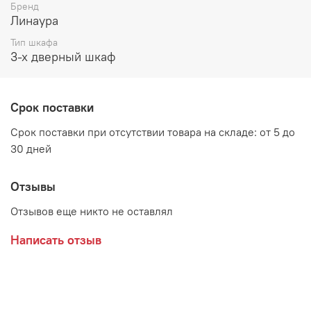
Бренд
Возможные расцветки
Линаура
Тип шкафа
ЛДСП Анкор светлый, вставка Венге
3-х дверный шкаф
ЛДСП Дуб Самдал, вставка Венге
Срок поставки
Производитель:
Срок поставки при отсутствии товара на складе: от 5 до
30 дней
Мебельная фабрика ЛИНАУРА
Отзывы
Отзывов еще никто не оставлял
Написать отзыв