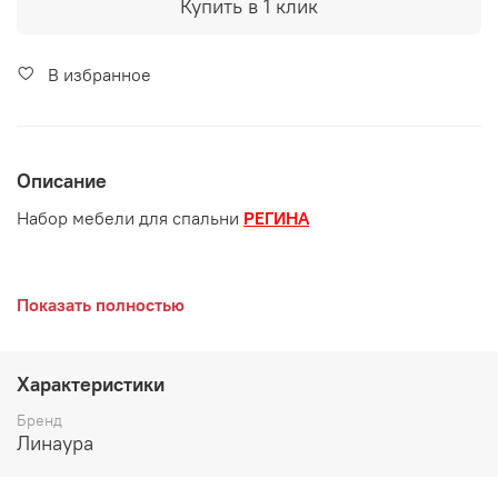
Купить в 1 клик
В избранное
Описание
Набор мебели для спальни
РЕГИНА
Цвет:
Дуб Самдал
Показать полностью
Материал:
ЛДСП Дуб Самдал, вставка Венге
Характеристики
Бренд
Линаура
Производитель: