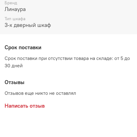
Бренд
Возможные расцветки:
Линаура
Тип шкафа
ЛДСП Анкор светлый, вставка Венге
3-х дверный шкаф
ЛДСП Дуб Самдал, вставка Венге
Срок поставки
Производитель:
Срок поставки при отсутствии товара на складе: от 5 до
30 дней
Мебельная фабрика ЛИНАУРА
Отзывы
Отзывов еще никто не оставлял
Написать отзыв