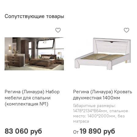
Сопутствующие товары
Регина (Линаура) Набор
Регина (Линаура) Кровать
мебели для спальни
двухместная 1400мм
(комплектация №1)
Габаритные размеры:
1478*2134*864мм, спальное
место: 1400*2000мм, без
матраса
83 060 руб
19 890 руб
От