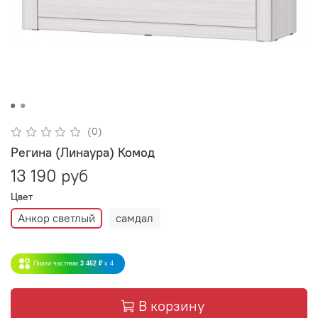
(0)
Регина (Линаура) Комод
13 190 руб
Цвет
Анкор светлый
самдал
Плати частями
3 462 ₽
x 4
В корзину