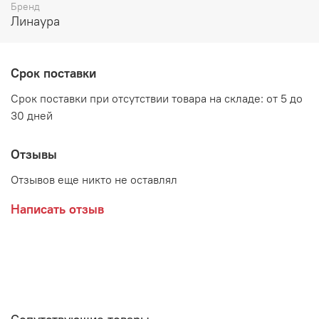
Возможные расцветки:
Бренд
Линаура
ЛДСП Дуб Самдал, вставка Венге
ЛДСП Анкор светлый, вставка Венге
Срок поставки
Срок поставки при отсутствии товара на складе: от 5 до
30 дней
Производитель:
Мебельная фабрика ЛИНАУРА
Отзывы
Отзывов еще никто не оставлял
Написать отзыв