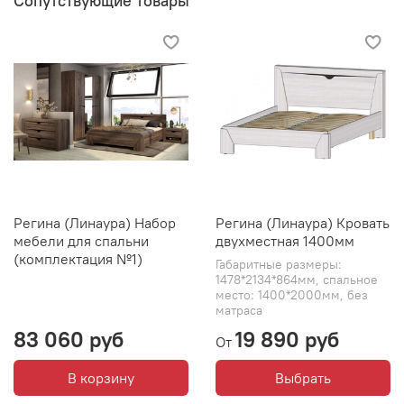
Сопутствующие товары
Регина (Линаура) Набор
Регина (Линаура) Кровать
мебели для спальни
двухместная 1400мм
(комплектация №1)
Габаритные размеры:
1478*2134*864мм, спальное
место: 1400*2000мм, без
матраса
83 060 руб
19 890 руб
От
В корзину
Выбрать