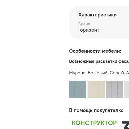
глубина 472 мм
Характеристики
высота 840 мм
Бренд
Дополнительно рекоменд
Горизонт
комплект не входят
Особенности мебели:
Производитель:
Возможные расцветки фаса
Мебельная фабрика ГО
Мурено, Бежевый, Серый, А
В помощь покупателю: