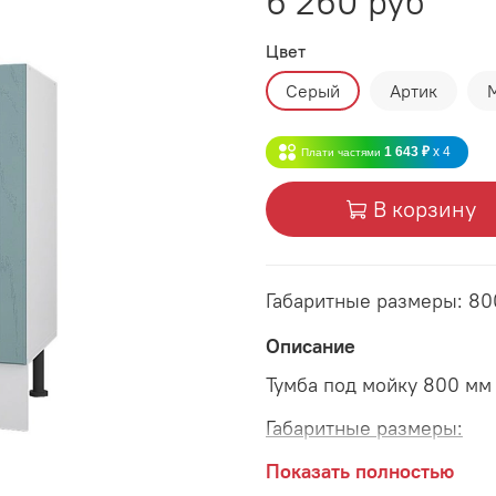
6 260 руб
Цвет
Серый
Артик
1 643 ₽
x 4
Плати частями
В корзину
Габаритные размеры: 80
Описание
Тумба под мойку 800 мм
Габаритные размеры:
длина 800 мм
Показать полностью