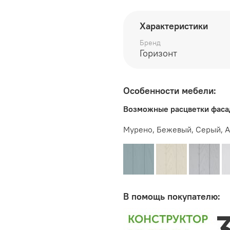
глубина 315 мм
Характеристики
высота 345 мм
Бренд
Горизонт
Производитель:
Особенности мебели:
Мебельная фабрика ГО
Возможные расцветки фаса
Мурено, Бежевый, Серый, А
В помощь покупателю: