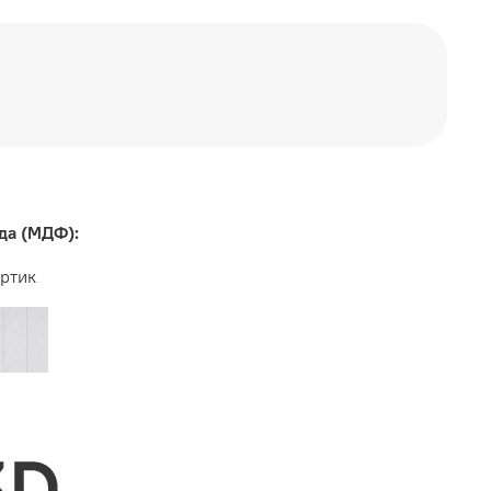
РИЗОНТ
да (МДФ):
ртик