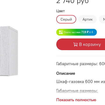
2 740 руб
Цвет
Серый
Артик
719 ₽
x 4
Плати частями
В корзину
Габаритные размеры: 60
Описание
Шкаф-газовка 600 мм из
Габаритные размеры:
длина 600 мм
Показать полностью