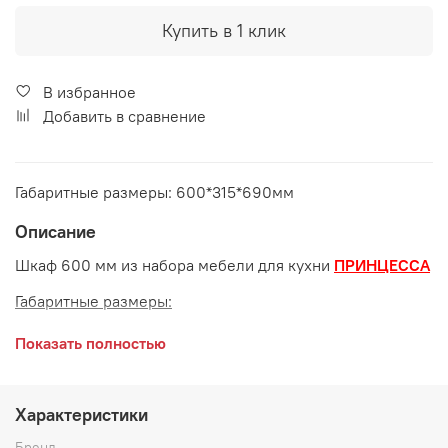
Купить в 1 клик
В избранное
Добавить в сравнение
Габаритные размеры: 600*315*690мм
Описание
Шкаф 600 мм из набора мебели для кухни
ПРИНЦЕССА
Габаритные размеры:
длина 600 мм
Показать полностью
глубина 315 мм
высота 690 мм
Характеристики
Бренд