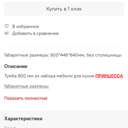
Купить в 1 клик
В избранное
Добавить в сравнение
Габаритные размеры: 800*446*840мм, без столешницы
Описание
Тумба 800 мм из набора мебели для кухни
ПРИНЦЕССА
Габаритные размеры:
длина 800 мм
Показать полностью
глубина 472 мм
высота 840 мм
Характеристики
Дополнительно рекомендуется приобрести
Бренд