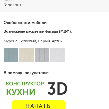
столешницу, в комплект не входит
Горизонт
Особенности мебели:
Производитель:
Возможные расцветки фасада (МДФ):
Мебельная фабрика ГОРИЗОНТ
Мурено, Бежевый, Серый, Артик
В помощь покупателю: