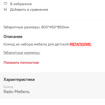
В избранное
Добавить в сравнение
Габаритные размеры: 800*450*850мм
Описание
Комод из набора мебели для детской
МЕГАПОЛИС
Габаритные размеры:
длина 800 мм
Показать полностью
глубина 450 мм
высота 850 мм
Характеристики
Цвет:
Бренд
Rado-Мебель
Дезира светлая/Белый Антискрэч