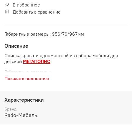
В избранное
Добавить в сравнение
Габаритные размеры: 956*76*967мм
Описание
Спинка кровати одноместной из набора мебели для
детской
МЕГАПОЛИС
Габаритные размеры:
Показать полностью
длина 956 мм
ширина 76 мм
Характеристики
высота 967 мм
Бренд
Цвет:
Rado-Мебель
Дезира светлая/Белый Антискрэч