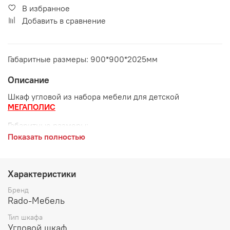
В избранное
Добавить в сравнение
Габаритные размеры: 900*900*2025мм
Описание
Шкаф угловой из набора мебели для детской
МЕГАПОЛИС
Габаритные размеры:
Показать полностью
длина 900 мм
ширина 900 мм
Характеристики
высота 2025 мм
Бренд
Цвет:
Rado-Мебель
Тип шкафа
Дезира светлая/Белый Антискрэч
Угловой шкаф