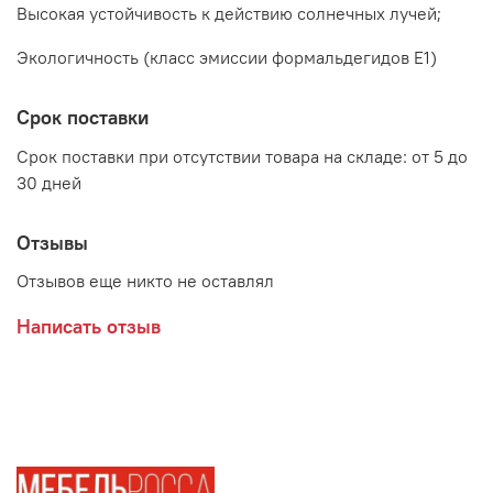
Высокая устойчивость к действию солнечных лучей;
Экологичность (класс эмиссии формальдегидов Е1)
Срок поставки
Правила установки:
1. Отмерить фартук по длине с учетом толщины стенок и
Срок поставки при отсутствии товара на складе: от 5 до
конфигураций профиля
30 дней
2. Отрезать фартук по длине при помощи циркулярной
пилы либо электролобзика
Отзывы
3. Соблюдать все правила и ограничения, указанные в
Отзывов еще никто не оставлял
инструкции по монтажу кухонного фартука:
Написать отзыв
3.1. Отверстия под блок розеток вырезать
электролобзиком;
3.2. Установить нижний край фартука на столешницу
Важно:
Нижний край фартука, который будет
располагаться возле мойки и электро или газовой
плиты, в обязательном порядке нужно обработать