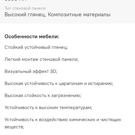
высокая стойкость к загрязнению;
Тип стеновой панели
Высокий глянец, Композитные материалы
устойчивость к высоким температурам;
устойчивость к воздействию химических и чистящих
веществ;
Особенности мебели:
высокая устойчивость к действию солнечных лучей;
Стойкий устойчивый глянец;
экологичность (класс эмиссии формальдегидов Е1)
Легкий монтаж стеновой панели;
Технические характеристики:
Визуальный эффект 3D;
длина 3000 мм
Высокая устойчивость к царапинам и истиранию;
ширина 610 мм
Высокая стойкость к загрязнению;
толщина 3 мм
Устойчивость к высоким температурам;
Внимание:
Стеновая панель используется с планками 3
мм
Устойчивость к воздействию химических и чистящих
Производитель:
веществ;