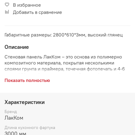
В избранное
Добавить в сравнение
Габаритные размеры: 2800*610*3мм, высокий глянец
Описание
Стеновая панель ЛакКом –
это основа из полимерно
композитного материала, покрытая несколькими
слоями грунта и праймера, точечная фотопечать и 4-6
слоев UV лака (лак отвержденный ультрафиолетом).
Показать полностью
Артикул:
КМ 190
Преимущества стеновой панели:
Характеристики
легкий монтаж стеновой панели;
Бренд
ЛакКом
визуальный эффект 3D;
Длина кухонного фартука
высокая устойчивость к царапинам и истиранию;
3000 мм