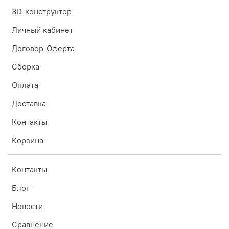
тепла соответствующими теплоизоляционными
3D-конструктор
материалами (защитный экран)
Личный кабинет
5. Кухонные фартуки используются с соответствующими
планками 3, 4 или 6 мм
Договор-Оферта
Сборка
Оплата
Доставка
Контакты
Корзина
Контакты
Блог
Новости
Сравнение